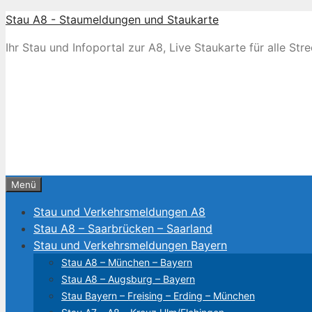
Zum
Stau A8 - Staumeldungen und Staukarte
Inhalt
Ihr Stau und Infoportal zur A8, Live Staukarte für alle S
springen
Menü
Stau und Verkehrsmeldungen A8
Stau A8 – Saarbrücken – Saarland
Stau und Verkehrsmeldungen Bayern
Stau A8 – München – Bayern
Stau A8 – Augsburg – Bayern
Stau Bayern – Freising – Erding – München