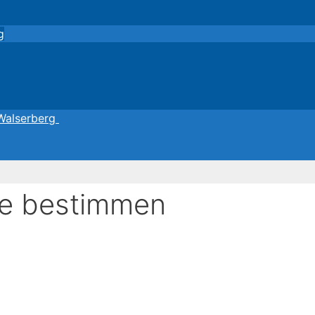
g
 Walserberg
ve bestimmen