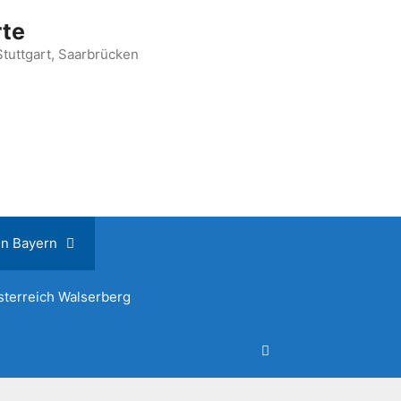
rte
Stuttgart, Saarbrücken
n Bayern
terreich Walserberg