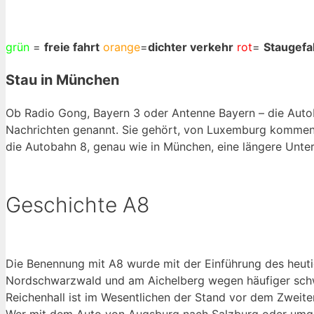
grün
=
freie fahrt
orange
=
dichter verkehr
rot
=
Staugef
Mit Klick auf „Staukarte laden“ werden externe Inhalte
von Google nachgeladen. Mit dem Klick auf "Staukart
Stau in München
laden" akzeptieren Sie unsere Datenschutzerklärung.
Datenschutzerklärung ansehen
Ob Radio Gong, Bayern 3 oder Antenne Bayern – die Autobah
Nachrichten genannt. Sie gehört, von Luxemburg kommend
die Autobahn 8, genau wie in München, eine längere Unte
Staukarte laden
Geschichte A8
Die Benennung mit A8 wurde mit der Einführung des heut
Nordschwarzwald und am Aichelberg wegen häufiger schwe
Reichenhall ist im Wesentlichen der Stand vor dem Zweiten
Wer mit dem Auto von Augsburg nach Salzburg oder umgek