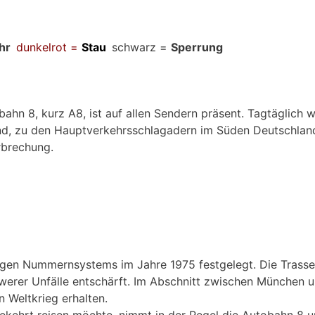
ahr
dunkelrot =
Stau
schwarz =
Sperrung
e
n 8, kurz A8, ist auf allen Sendern präsent. Tagtäglich wi
, zu den Hauptverkehrsschlagadern im Süden Deutschlands
rbrechung.
igen Nummernsystems im Jahre 1975 festgelegt. Die Trass
rer Unfälle entschärft. Im Abschnitt zwischen München u
 Weltkrieg erhalten.
ehrt reisen möchte, nimmt in der Regel die Autobahn 8 un